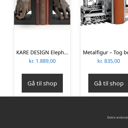
KARE DESIGN Elephants bogstøtte – brun polyresin (sæt á 2)
kr.
1.889,00
kr.
835,00
Gå til shop
Gå til shop
Dette websted