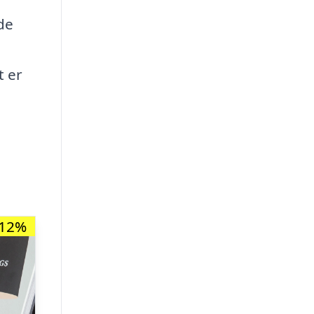
de
t er
-12%