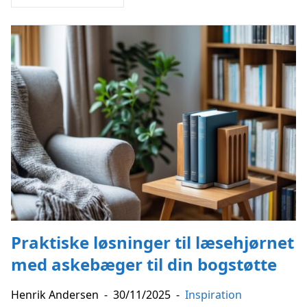
Praktiske løsninger til læsehjørnet
med askebæger til din bogstøtte
Henrik Andersen
-
30/11/2025
-
Inspiration