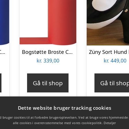
Bogstøtte Broste Copenhagen Bookend rustfri metal blå 19Ã7Ã14 cm
Bogstøtte Broste Copenhagen Bookend rød metal H19ÃB7ÃL14 cm
kr.
339,00
kr.
449,00
Gå til shop
Gå til sho
Dette website bruger tracking cookies
 bruger cookies til at forbedre brugeroplevelsen. Ved at bruge vores hjemmeside
alle cookies i overensstemmelse med vores cookiepolitik.
Detaljer