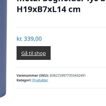
H19xB7xL14 cm
kr.
339,00
Gå til shop
Varenummer (SKU):
8382729977355432491
Kategori:
Produkter