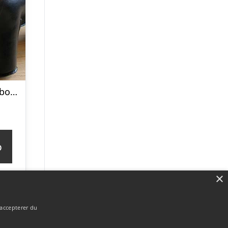
Züny Sort Hund bogstøtte, dørstopper dyr. FRAGTFRI
p
×
 accepterer du