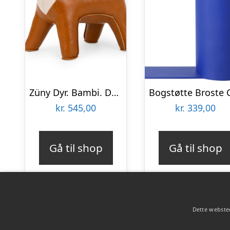
Züny Dyr. Bambi. Dørstopper dyr, Bogstøtte. FRAGTFRI
kr.
545,00
kr.
339,00
Gå til shop
Gå til shop
Dette websted