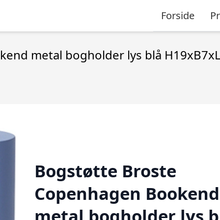
Forside
P
kend metal bogholder lys blå H19xB7x
Bogstøtte Broste
Copenhagen Bookend
metal bogholder lys b